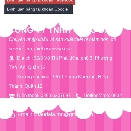
Bình luận bằng tài khoản Facebook
Bình luận bằng tài khoản Google+
CÔNG TY TNHH CHÂU ĐẠI Á
Chuyên nhập khẩu và sản xuất thiết bị mầm non, đồ
chơi trẻ em, thiết bị trường học
Địa chỉ: 30/3 Võ Thị Phải ,Khu phố 3, Phường
Thới An, Quận 12
Xưởng sản xuất: 567 Lê Văn Khương, Hiệp
Thành, Quận 12
Điện thoại: 0283.6207697
Hotline/Zalo: 0932
76 90 97
Email: chaudaia.mn@gmail.com