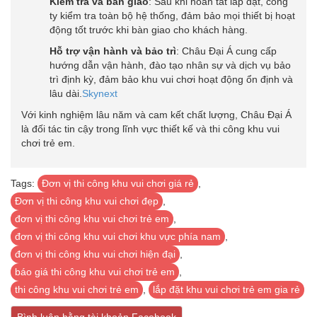
Kiểm tra và bàn giao
:
Sau khi hoàn tất lắp đặt, công
ty kiểm tra toàn bộ hệ thống, đảm bảo mọi thiết bị hoạt
động tốt trước khi bàn giao cho khách hàng.
Hỗ trợ vận hành và bảo trì
:
Châu Đại Á cung cấp
hướng dẫn vận hành, đào tạo nhân sự và dịch vụ bảo
trì định kỳ, đảm bảo khu vui chơi hoạt động ổn định và
lâu dài.
Skynext
Với kinh nghiệm lâu năm và cam kết chất lượng, Châu Đại Á
là đối tác tin cậy trong lĩnh vực thiết kế và thi công khu vui
chơi trẻ em.
Tags:
Đơn vị thi công khu vui chơi giá rẻ
,
Đơn vị thi công khu vui chơi đẹp
,
đơn vị thi công khu vui chơi trẻ em
,
đơn vị thi công khu vui chơi khu vực phía nam
,
đơn vị thi công khu vui chơi hiện đại
,
báo giá thi công khu vui chơi trẻ em
,
thi công khu vui chơi trẻ em
,
lắp đặt khu vui chơi trẻ em gia rẻ