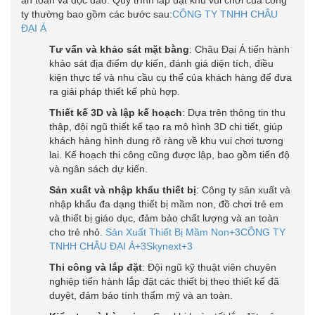
an toàn và độc đáo.
Quy trình lắp đặt khu vui chơi của công
ty thường bao gồm các bước sau:
CÔNG TY TNHH CHÂU
ĐẠI Á
Tư vấn và khảo sát mặt bằng
:
Châu Đại Á tiến hành
khảo sát địa điểm dự kiến, đánh giá diện tích, điều
kiện thực tế và nhu cầu cụ thể của khách hàng để đưa
ra giải pháp thiết kế phù hợp.
Thiết kế 3D và lập kế hoạch
:
Dựa trên thông tin thu
thập, đội ngũ thiết kế tạo ra mô hình 3D chi tiết, giúp
khách hàng hình dung rõ ràng về khu vui chơi tương
lai. Kế hoạch thi công cũng được lập, bao gồm tiến độ
và ngân sách dự kiến.
Sản xuất và nhập khẩu thiết bị
:
Công ty sản xuất và
nhập khẩu đa dạng thiết bị mầm non, đồ chơi trẻ em
và thiết bị giáo dục, đảm bảo chất lượng và an toàn
cho trẻ nhỏ.
​
Sản Xuất Thiết Bị Mầm Non
+3
CÔNG TY
TNHH CHÂU ĐẠI Á
+3
Skynext
+3
Thi công và lắp đặt
:
Đội ngũ kỹ thuật viên chuyên
nghiệp tiến hành lắp đặt các thiết bị theo thiết kế đã
duyệt, đảm bảo tính thẩm mỹ và an toàn.