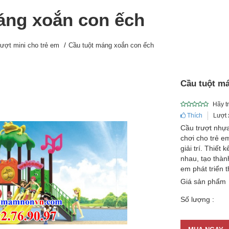
áng xoắn con ếch
rượt mini cho trẻ em
Cầu tuột máng xoắn con ếch
Cầu tuột m
Hãy t
Thích
Lượt 
Cầu trượt nhựa 
chơi cho trẻ e
giải trí. Thiế
nhau, tạo thành
em phát triển t
Giá sản phẩm
Số lượng :