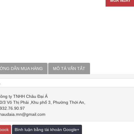
MUA NGAY
ỚNG DẪN MUA HÀNG
MÔ TẢ VẮN TẮT
Á
ông ty TNHH Châu Đại Á
0/3 Võ Thị Phải ,Khu phố 3, Phường Thới An,
932.76.90.97
haudaia.mn@gmail.com
ebook
Bình luận bằng tài khoản Google+