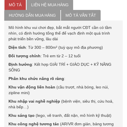
MÔ TẢ
LIÊN HỆ MUA HÀNG
HƯỚNG DẪN MUA HÀNG
MÔ TẢ VẮN TẮT
Mô hình khu vui chơi đẹp, bắt mắt người CĐT cần có tầm
nhìn, có định hướng tổng thể để vạch định một quá trình
phát triển bền vững, lâu dài
Diện tích
: Từ 300 – 800m² (tuỳ quy mô địa phương)
Đối tượng chính
: Trẻ em từ 2 – 12 tuổi
Định hướng
: Kết hợp GIẢI TRÍ + GIÁO DỤC + KỸ NĂNG
SỐNG
Phân khu chức năng rõ ràng
:
Khu vận động liên hoàn
(cầu trượt, nhà bóng, leo núi,
zipline mini)
Khu nhập vai nghề nghiệp
(bệnh viện, siêu thị, cứu hoả,
nhà bếp…)
Khu sáng tạo
(lego, vẽ tranh, đất nặn, mô hình kỹ thuật)
Khu công nghệ tương tác
(AR/VR đơn giản, bảng tương