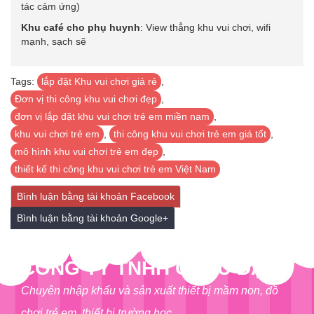
tác cảm ứng)
Khu café cho phụ huynh
: View thẳng khu vui chơi, wifi
mạnh, sạch sẽ
Tags:
lắp đặt Khu vui chơi giá rẻ
,
Đơn vị thi công khu vui chơi đẹp
,
đơn vị lắp đặt khu vui chơi trẻ em miền nam
,
khu vui chơi trẻ em
,
thi công khu vui chơi trẻ em giá tốt
,
mô hình khu vui chơi trẻ em đẹp
,
thiết kế thi công khu vui chơi trẻ em Việt Nam
Bình luận bằng tài khoản Facebook
Bình luận bằng tài khoản Google+
CÔNG TY TNHH CHÂU ĐẠI Á
Chuyên nhập khẩu và sản xuất thiết bị mầm non, đồ
chơi trẻ em, thiết bị trường học