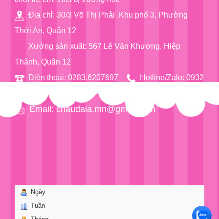
Địa chỉ: 30/3 Võ Thị Phải ,Khu phố 3, Phường
Thới An, Quận 12
Xưởng sản xuất: 567 Lê Văn Khương, Hiệp
Thành, Quận 12
Điện thoại: 0283.6207697
Hotline/Zalo: 0932
76 90 97
Email: chaudaia.mn@gmail.com
Ngày
Tuần