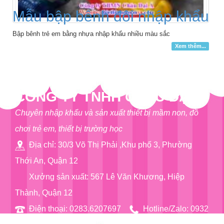
Mẫu bập bênh đôi nhập khẩu
Bập bênh trẻ em bằng nhựa nhập khẩu nhiều màu sắc
Xem thêm...
CÔNG TY TNHH CHÂU ĐẠI Á
Chuyên nhập khẩu và sản xuất thiết bị mầm non, đồ
chơi trẻ em, thiết bị trường học
Địa chỉ: 30/3 Võ Thị Phải ,Khu phố 3, Phường
Thới An, Quận 12
Xưởng sản xuất: 567 Lê Văn Khương, Hiệp
Thành, Quận 12
Điện thoại: 0283.6207697
Hotline/Zalo: 0932