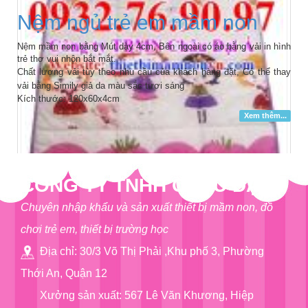
Nệm ngủ trẻ em mầm non
Nệm mầm non bằng Mút dày 4cm, Bên ngoài có áo bằng vải in hình
trẻ thơ vui nhộn bắt mắt.
Chất lượng vải tùy theo nhu cầu của khách hàng đặt,
Có thể thay
vải bằng Simily giả da màu sắc tươi sáng
Kích thước: 120x60x4cm
Xem thêm...
CÔNG TY TNHH CHÂU ĐẠI Á
Chuyên nhập khẩu và sản xuất thiết bị mầm non, đồ
chơi trẻ em, thiết bị trường học
Địa chỉ: 30/3 Võ Thị Phải ,Khu phố 3, Phường
Thới An, Quận 12
Xưởng sản xuất: 567 Lê Văn Khương, Hiệp