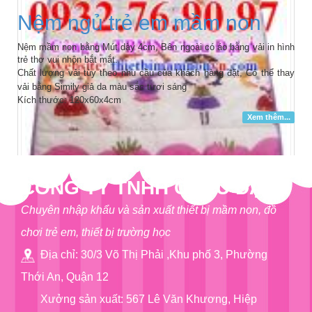
Nệm ngủ trẻ em mầm non
Nệm mầm non bằng Mút dày 4cm, Bên ngoài có áo bằng vải in hình
trẻ thơ vui nhộn bắt mắt.
Chất lượng vải tùy theo nhu cầu của khách hàng đặt,
Có thể thay
vải bằng Simily giả da màu sắc tươi sáng
Kích thước: 120x60x4cm
Xem thêm...
CÔNG TY TNHH CHÂU ĐẠI Á
Chuyên nhập khẩu và sản xuất thiết bị mầm non, đồ
chơi trẻ em, thiết bị trường học
Địa chỉ: 30/3 Võ Thị Phải ,Khu phố 3, Phường
Thới An, Quận 12
Xưởng sản xuất: 567 Lê Văn Khương, Hiệp