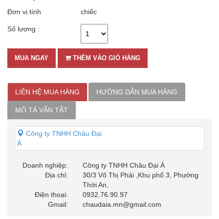
Đơn vị tính
chiếc
Số lượng :
MUA NGAY
THÊM VÀO GIỎ HÀNG
LIÊN HỆ MUA HÀNG
HƯỚNG DẪN MUA HÀNG
MÔ TẢ VẮN TẮT
Công ty TNHH Châu Đại
Á
Doanh nghiệp:
Công ty TNHH Châu Đại Á
Địa chỉ:
30/3 Võ Thị Phải ,Khu phố 3, Phường
Thới An,
Điện thoại:
0932.76.90.97
Gmail:
chaudaia.mn@gmail.com