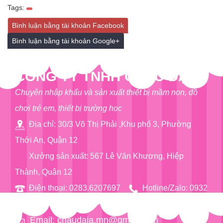
Tags:
Bình luận bằng tài khoản Facebook
Bình luận bằng tài khoản Google+
CÔNG TY TNHH CHÂU ĐẠI Á
Chuyên nhập khẩu và sản xuất thiết bị mầm non, đồ
chơi trẻ em, thiết bị trường học
Địa chỉ: 30/3 Võ Thị Phải ,Khu phố 3, Phường
Thới An, Quận 12
Xưởng sản xuất: 567 Lê Văn Khương, Hiệp
Thành, Quận 12
Điện thoại: 0283.6207697
Hotline/Zalo: 0932
76 90 97
Email: chaudaia.mn@gmail.com