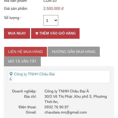
Mã sản phẩm
CDA-10
Giá sản phẩm
2.500.000 đ
Số lượng :
MUA NGAY
THÊM VÀO GIỎ HÀNG
LIÊN HỆ MUA HÀNG
HƯỚNG DẪN MUA HÀNG
MÔ TẢ VẮN TẮT
Công ty TNHH Châu Đại
Á
Doanh nghiệp:
Công ty TNHH Châu Đại Á
Địa chỉ:
30/3 Võ Thị Phải ,Khu phố 3, Phường
Thới An,
Điện thoại:
0932.76.90.97
Gmail:
chaudaia.mn@gmail.com