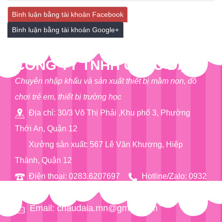
Bình luận bằng tài khoản Facebook
Bình luận bằng tài khoản Google+
CÔNG TY TNHH CHÂU ĐẠI Á
Chuyên nhập khẩu và sản xuất thiết bị mầm non, đồ
chơi trẻ em, thiết bị trường học
Địa chỉ: 30/3 Võ Thị Phải ,Khu phố 3, Phường
Thới An, Quận 12
Xưởng sản xuất: 567 Lê Văn Khương, Hiệp
Thành, Quận 12
Điện thoại: 0283.6207697
Hotline/Zalo: 0932
76 90 97
Email: chaudaia.mn@gmail.com