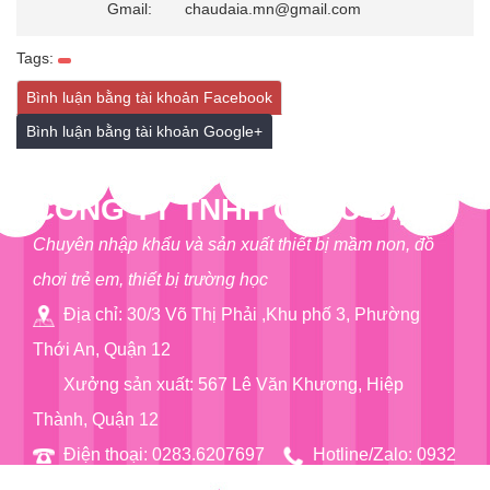
Gmail:
chaudaia.mn@gmail.com
Tags:
Bình luận bằng tài khoản Facebook
Bình luận bằng tài khoản Google+
CÔNG TY TNHH CHÂU ĐẠI Á
Chuyên nhập khẩu và sản xuất thiết bị mầm non, đồ
chơi trẻ em, thiết bị trường học
Địa chỉ: 30/3 Võ Thị Phải ,Khu phố 3, Phường
Thới An, Quận 12
Xưởng sản xuất: 567 Lê Văn Khương, Hiệp
Thành, Quận 12
Điện thoại: 0283.6207697
Hotline/Zalo: 0932
76 90 97