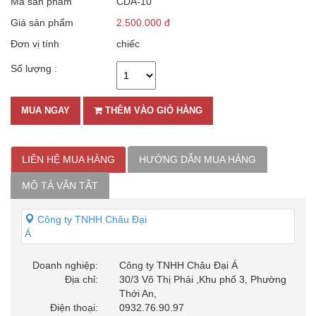
Mã sản phẩm
CDA-10
Giá sản phẩm
2.500.000 đ
Đơn vị tính
chiếc
Số lượng :
MUA NGAY
THÊM VÀO GIỎ HÀNG
LIÊN HỆ MUA HÀNG
HƯỚNG DẪN MUA HÀNG
MÔ TẢ VẮN TẮT
Công ty TNHH Châu Đại
Á
Doanh nghiệp:
Công ty TNHH Châu Đại Á
Địa chỉ:
30/3 Võ Thị Phải ,Khu phố 3, Phường
Thới An,
Điện thoại:
0932.76.90.97