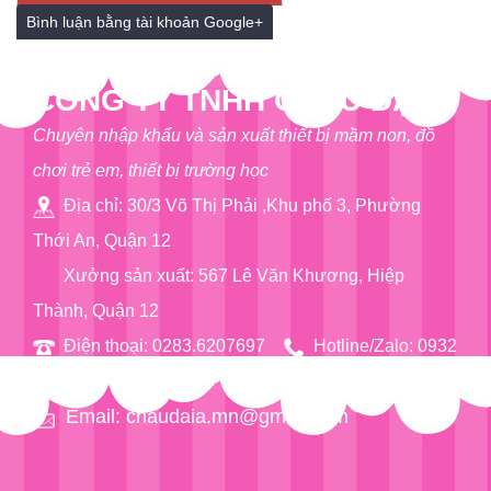
Bình luận bằng tài khoản Google+
CÔNG TY TNHH CHÂU ĐẠI Á
Chuyên nhập khẩu và sản xuất thiết bị mầm non, đồ
chơi trẻ em, thiết bị trường học
Địa chỉ: 30/3 Võ Thị Phải ,Khu phố 3, Phường
Thới An, Quận 12
Xưởng sản xuất: 567 Lê Văn Khương, Hiệp
Thành, Quận 12
Điện thoại: 0283.6207697
Hotline/Zalo: 0932
76 90 97
Email: chaudaia.mn@gmail.com