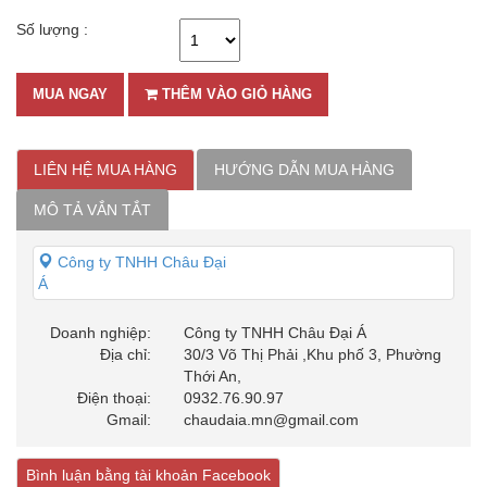
Số lượng :
MUA NGAY
THÊM VÀO GIỎ HÀNG
LIÊN HỆ MUA HÀNG
HƯỚNG DẪN MUA HÀNG
MÔ TẢ VẮN TẮT
Công ty TNHH Châu Đại
Á
Doanh nghiệp:
Công ty TNHH Châu Đại Á
Địa chỉ:
30/3 Võ Thị Phải ,Khu phố 3, Phường
Thới An,
Điện thoại:
0932.76.90.97
Gmail:
chaudaia.mn@gmail.com
Bình luận bằng tài khoản Facebook