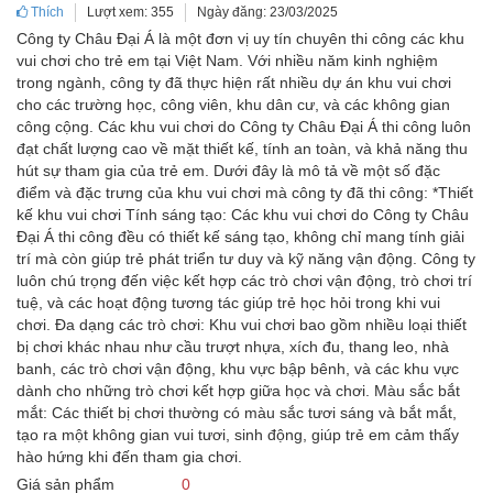
Thích
Lượt xem: 355
Ngày đăng: 23/03/2025
Công ty Châu Đại Á là một đơn vị uy tín chuyên thi công các khu
vui chơi cho trẻ em tại Việt Nam. Với nhiều năm kinh nghiệm
trong ngành, công ty đã thực hiện rất nhiều dự án khu vui chơi
cho các trường học, công viên, khu dân cư, và các không gian
công cộng. Các khu vui chơi do Công ty Châu Đại Á thi công luôn
đạt chất lượng cao về mặt thiết kế, tính an toàn, và khả năng thu
hút sự tham gia của trẻ em. Dưới đây là mô tả về một số đặc
điểm và đặc trưng của khu vui chơi mà công ty đã thi công: *Thiết
kế khu vui chơi Tính sáng tạo: Các khu vui chơi do Công ty Châu
Đại Á thi công đều có thiết kế sáng tạo, không chỉ mang tính giải
trí mà còn giúp trẻ phát triển tư duy và kỹ năng vận động. Công ty
luôn chú trọng đến việc kết hợp các trò chơi vận động, trò chơi trí
tuệ, và các hoạt động tương tác giúp trẻ học hỏi trong khi vui
chơi. Đa dạng các trò chơi: Khu vui chơi bao gồm nhiều loại thiết
bị chơi khác nhau như cầu trượt nhựa, xích đu, thang leo, nhà
banh, các trò chơi vận động, khu vực bập bênh, và các khu vực
dành cho những trò chơi kết hợp giữa học và chơi. Màu sắc bắt
mắt: Các thiết bị chơi thường có màu sắc tươi sáng và bắt mắt,
tạo ra một không gian vui tươi, sinh động, giúp trẻ em cảm thấy
hào hứng khi đến tham gia chơi.
Giá sản phẩm
0