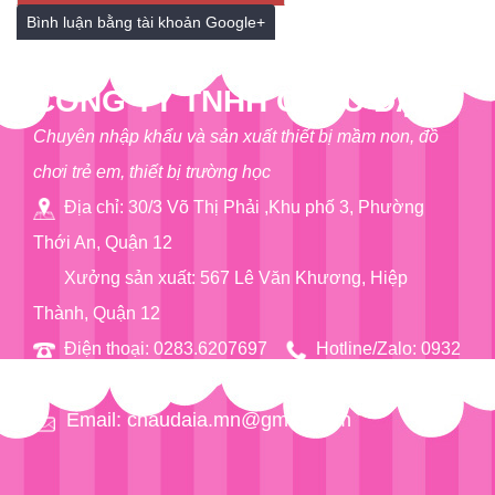
Bình luận bằng tài khoản Google+
CÔNG TY TNHH CHÂU ĐẠI Á
Chuyên nhập khẩu và sản xuất thiết bị mầm non, đồ
chơi trẻ em, thiết bị trường học
Địa chỉ: 30/3 Võ Thị Phải ,Khu phố 3, Phường
Thới An, Quận 12
Xưởng sản xuất: 567 Lê Văn Khương, Hiệp
Thành, Quận 12
Điện thoại: 0283.6207697
Hotline/Zalo: 0932
76 90 97
Email: chaudaia.mn@gmail.com