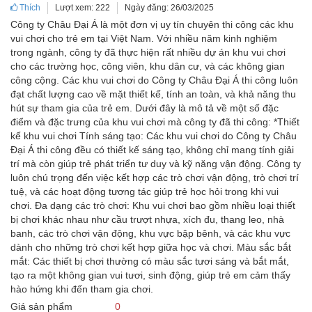
Thích
Lượt xem: 222
Ngày đăng: 26/03/2025
Công ty Châu Đại Á là một đơn vị uy tín chuyên thi công các khu
vui chơi cho trẻ em tại Việt Nam. Với nhiều năm kinh nghiệm
trong ngành, công ty đã thực hiện rất nhiều dự án khu vui chơi
cho các trường học, công viên, khu dân cư, và các không gian
công cộng. Các khu vui chơi do Công ty Châu Đại Á thi công luôn
đạt chất lượng cao về mặt thiết kế, tính an toàn, và khả năng thu
hút sự tham gia của trẻ em. Dưới đây là mô tả về một số đặc
điểm và đặc trưng của khu vui chơi mà công ty đã thi công: *Thiết
kế khu vui chơi Tính sáng tạo: Các khu vui chơi do Công ty Châu
Đại Á thi công đều có thiết kế sáng tạo, không chỉ mang tính giải
trí mà còn giúp trẻ phát triển tư duy và kỹ năng vận động. Công ty
luôn chú trọng đến việc kết hợp các trò chơi vận động, trò chơi trí
tuệ, và các hoạt động tương tác giúp trẻ học hỏi trong khi vui
chơi. Đa dạng các trò chơi: Khu vui chơi bao gồm nhiều loại thiết
bị chơi khác nhau như cầu trượt nhựa, xích đu, thang leo, nhà
banh, các trò chơi vận động, khu vực bập bênh, và các khu vực
dành cho những trò chơi kết hợp giữa học và chơi. Màu sắc bắt
mắt: Các thiết bị chơi thường có màu sắc tươi sáng và bắt mắt,
tạo ra một không gian vui tươi, sinh động, giúp trẻ em cảm thấy
hào hứng khi đến tham gia chơi.
Giá sản phẩm
0