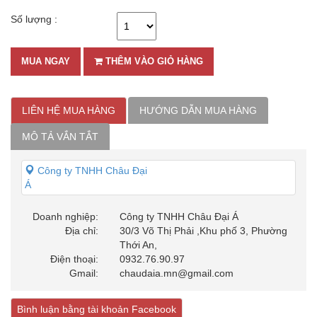
Số lượng :
MUA NGAY
THÊM VÀO GIỎ HÀNG
LIÊN HỆ MUA HÀNG
HƯỚNG DẪN MUA HÀNG
MÔ TẢ VẮN TẮT
Công ty TNHH Châu Đại
Á
Doanh nghiệp:
Công ty TNHH Châu Đại Á
Địa chỉ:
30/3 Võ Thị Phải ,Khu phố 3, Phường
Thới An,
Điện thoại:
0932.76.90.97
Gmail:
chaudaia.mn@gmail.com
Bình luận bằng tài khoản Facebook