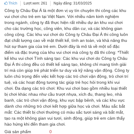
Thích
Lượt xem: 261
Ngày đăng: 31/03/2025
Công ty Châu Đại Á là một đơn vị uy tín chuyên thi công các khu
vui chơi cho trẻ em tại Việt Nam. Với nhiều năm kinh nghiệm
trong ngành, công ty đã thực hiện rất nhiều dự án khu vui chơi
cho các trường học, công viên, khu dân cư, và các không gian
công cộng. Các khu vui chơi do Công ty Châu Đại Á thi công luôn
đạt chất lượng cao về mặt thiết kế, tính an toàn, và khả năng thu
hút sự tham gia của trẻ em. Dưới đây là mô tả về một số đặc
điểm và đặc trưng của khu vui chơi mà công ty đã thi công: *Thiết
kế khu vui chơi Tính sáng tạo: Các khu vui chơi do Công ty Châu
Đại Á thi công đều có thiết kế sáng tạo, không chỉ mang tính giải
trí mà còn giúp trẻ phát triển tư duy và kỹ năng vận động. Công ty
luôn chú trọng đến việc kết hợp các trò chơi vận động, trò chơi trí
tuệ, và các hoạt động tương tác giúp trẻ học hỏi trong khi vui
chơi. Đa dạng các trò chơi: Khu vui chơi bao gồm nhiều loại thiết
bị chơi khác nhau như cầu trượt nhựa, xích đu, thang leo, nhà
banh, các trò chơi vận động, khu vực bập bênh, và các khu vực
dành cho những trò chơi kết hợp giữa học và chơi. Màu sắc bắt
mắt: Các thiết bị chơi thường có màu sắc tươi sáng và bắt mắt,
tạo ra một không gian vui tươi, sinh động, giúp trẻ em cảm thấy
hào hứng khi đến tham gia chơi.
Giá sản phẩm
0