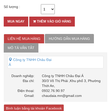
Số lượng :
MUA NGAY
THÊM VÀO GIỎ HÀNG
LIÊN HỆ MUA HÀNG
HƯỚNG DẪN MUA HÀNG
MÔ TẢ VẮN TẮT
Công ty TNHH Châu Đại
Á
Doanh nghiệp:
Công ty TNHH Châu Đại Á
Địa chỉ:
30/3 Võ Thị Phải ,Khu phố 3, Phường
Thới An,
Điện thoại:
0932.76.90.97
Gmail:
chaudaia.mn@gmail.com
Bình luận bằng tài khoản Facebook