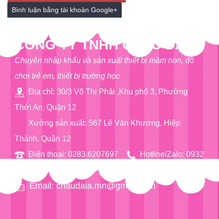
Bình luận bằng tài khoản Google+
CÔNG TY TNHH CHÂU ĐẠI Á
Chuyên nhập khẩu và sản xuất thiết bị mầm non, đồ
chơi trẻ em, thiết bị trường học
Địa chỉ: 30/3 Võ Thị Phải ,Khu phố 3, Phường
Thới An, Quận 12
Xưởng sản xuất: 567 Lê Văn Khương, Hiệp
Thành, Quận 12
Điện thoại: 0283.6207697
Hotline/Zalo: 0932
76 90 97
Email: chaudaia.mn@gmail.com