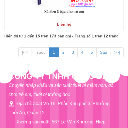
Xà đơn 3 bậc cho trẻ em
Liên hệ
Hiển thị từ
1
đến
15
trên
173
bản ghi - Trang số
1
trên
12
trang
|<<
Trước
1
2
3
4
5
Sau
>>|
CÔNG TY TNHH CHÂU ĐẠI Á
Chuyên nhập khẩu và sản xuất thiết bị mầm non, đồ
chơi trẻ em, thiết bị trường học
Địa chỉ: 30/3 Võ Thị Phải ,Khu phố 3, Phường
Thới An, Quận 12
Xưởng sản xuất: 567 Lê Văn Khương, Hiệp