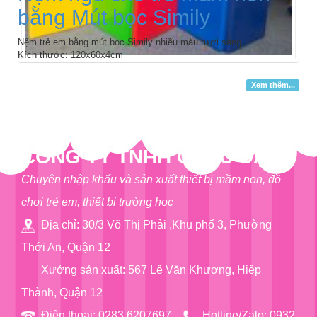
bằng Mút bọc Simily
Nệm trẻ em bằng mút bọc Simily nhiều màu tươi sáng
Kích thước: 120x60x4cm
Xem thêm...
CÔNG TY TNHH CHÂU ĐẠI Á
Chuyên nhập khẩu và sản xuất thiết bị mầm non, đồ
chơi trẻ em, thiết bị trường học
Địa chỉ: 30/3 Võ Thị Phải ,Khu phố 3, Phường
Thới An, Quận 12
Xưởng sản xuất: 567 Lê Văn Khương, Hiệp
Thành, Quận 12
Điện thoại: 0283.6207697
Hotline/Zalo: 0932