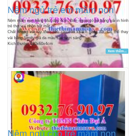
Nệm ngủ trẻ em mầm non
Nệm mầm non bằng Mút dày 4cm, Bên ngoài có áo bằng vải in hình
trẻ thơ vui nhộn bắt mắt.
Chất lượng vải tùy theo nhu cầu của khách hàng đặt,
Có thể thay
vải bằng Simily giả da màu sắc tươi sáng
Kích thước: 120x60x4cm
Xem thêm...
Nệm ngủ cho trẻ mầm non