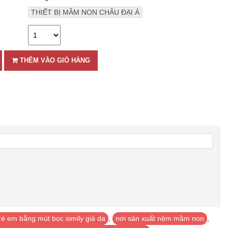
THIẾT BỊ MẦM NON CHÂU ĐẠI Á
THÊM VÀO GIỎ HÀNG
rẻ em bằng mút bọc simily giả da
,
nơi sản xuất nệm mầm non
,