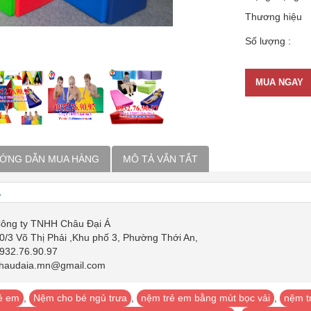
Thương hiệu
Số lượng :
MUA NGAY
ỚNG DẪN MUA HÀNG
MÔ TẢ VẮN TẮT
Á
ông ty TNHH Châu Đại Á
0/3 Võ Thị Phải ,Khu phố 3, Phường Thới An,
932.76.90.97
haudaia.mn@gmail.com
ẻ em
,
Nệm cho bé ngủ trưa
,
nệm trẻ em bằng mút bọc vải
,
nệm t