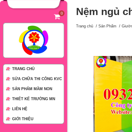
Nệm ngủ ch
0
Trang chủ
Sản Phẩm
Giườ
TRANG CHỦ
SỬA CHỮA THI CÔNG KVC
SẢN PHẨM MẦM NON
THIẾT KẾ TRƯỜNG MN
LIÊN HỆ
GIỚI THIỆU