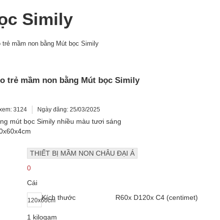
ọc Simily
 trẻ mầm non bằng Mút bọc Simily
o trẻ mầm non bằng Mút bọc Simily
xem: 3124
Ngày đăng: 25/03/2025
ng mút bọc Simily nhiều màu tươi sáng
20x60x4cm
THIẾT BỊ MẦM NON CHÂU ĐẠI Á
0
Cái
Kích thước
R60x D120x C4 (centimet)
120x60cm
1 kilogam