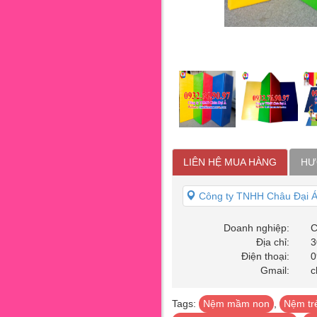
LIÊN HỆ MUA HÀNG
HƯ
Công ty TNHH Châu Đại 
Doanh nghiệp:
C
Địa chỉ:
3
Điện thoại:
0
Gmail:
c
Tags:
Nệm mầm non
,
Nệm tr